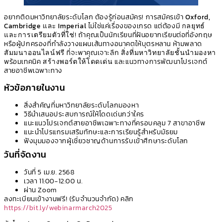
อยากติดมหาวิทยาลัยระดับโลก ต้องรู้ก่อนสมัคร! การสมัครเข้า
Oxford,
Cambridge และ Imperial
ไม่ใช่แค่เรื่องของเกรด แต่ต้องมี
กลยุทธ์
และการเตรียมตัวที่ใช่
! ถ้าคุณเป็นนักเรียนที่ฝันอยากเรียนต่อที่อังกฤษ
หรือผู้ปกครองที่กำลังวางแผนเส้นทางอนาคตให้บุตรหลาน ห้ามพลาด
สัมมนาออนไลน์ฟรี
ที่จะพาคุณเจาะลึก
สิ่งที่มหาวิทยาลัยชั้นนำมองหา
พร้อมเทคนิค
สร้างพอร์ตให้โดดเด่น
และแนวทางการพัฒนาโปรเจกต์
สายอาชีพเฉพาะทาง
หัวข้อภายในงาน
สิ่งสำคัญที่มหาวิทยาลัยระดับโลกมองหา
วิธีนำเสนอประสบการณ์ให้โดดเด่นกว่าใคร
แนะแนวโปรเจกต์สายอาชีพเฉพาะทางที่ครอบคลุม 7 สาขาอาชีพ
แนะนำโปรแกรมเสริมทักษะและการเรียนรู้สำหรับมัธยม
ฟังมุมมองจากผู้เชี่ยวชาญด้านการรับเข้าศึกษาระดับโลก
วันที่จัดงาน
วันที่ 5 เม.ย. 2568
เวลา 11:00-12:00 น.
ผ่าน Zoom
ลงทะเบียนเข้างานฟรี! (รับจำนวนจำกัด) คลิก
https://bit.ly/webinarmarch2025