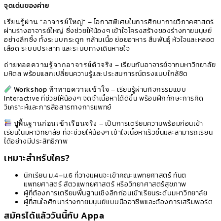
จุดเด่นของค่าย
เรียนรู้ผ่าน “อาจารย์ใหญ่”
– โอกาสพิเศษในการศึกษากายวิภาคศาสตร์
ผ่านร่างอาจารย์ใหญ่ ซึ่งช่วยให้น้องๆ เข้าใจโครงสร้างของร่างกายมนุษย์
อย่างลึกซึ้ง ทั้งระบบกระดูก กล้ามเนื้อ ย่อยอาหาร สืบพันธุ์ หัวใจและหลอด
เลือด ระบบประสาท และระบบทางเดินหายใจ
ถ่ายทอดความรู้จากอาจารย์ตัวจริง
– เรียนกับอาจารย์จากมหาวิทยาลัย
มหิดล พร้อมแลกเปลี่ยนความรู้และประสบการณ์ตรงแบบใกล้ชิด
Workshop ท้าทายความเข้าใจ
– เรียนรู้ผ่านกิจกรรมแบบ
Interactive ที่ช่วยให้น้องๆ จดจำเนื้อหาได้ดีขึ้น พร้อมฝึกทักษะการคิด
วิเคราะห์และการสื่อสารทางการแพทย์
ปูพื้นฐานก่อนเข้าเรียนจริง
– เป็นการเตรียมความพร้อมก่อนเข้า
เรียนในมหาวิทยาลัย ที่จะช่วยให้น้องๆ เข้าใจเนื้อหาเร็วขึ้นและสามารถเรียน
ได้อย่างมีประสิทธิภาพ
เหมาะสำหรับใคร?
นักเรียน ม.4–ม.6 ที่วางแผนจะเข้าคณะแพทยศาสตร์ ทันต
แพทยศาสตร์ สัตวแพทยศาสตร์ หรือวิทยาศาสตร์สุขภาพ
ผู้ที่ต้องการเตรียมพื้นฐานเชิงลึกก่อนเข้าเรียนระดับมหาวิทยาลัย
ผู้ที่สนใจศึกษาร่างกายมนุษย์แบบมืออาชีพและต้องการเสริมพอร์ต
สมัครได้แล้ววันนี้กับ Appa