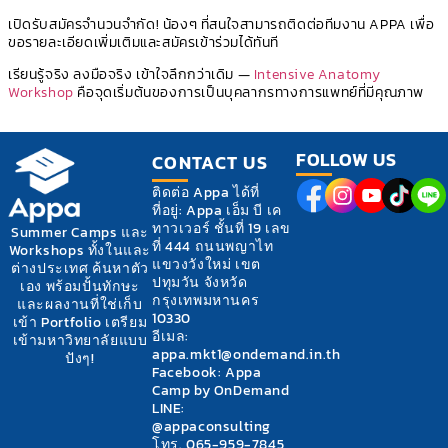
เปิดรับสมัครจำนวนจำกัด! น้องๆ ที่สนใจสามารถติดต่อทีมงาน APPA เพื่อ
ขอรายละเอียดเพิ่มเติมและสมัครเข้าร่วมได้ทันที
เรียนรู้จริง ลงมือจริง เข้าใจลึกกว่าเดิม —
Intensive Anatomy
Workshop
คือจุดเริ่มต้นของการเป็นบุคลากรทางการแพทย์ที่มีคุณภาพ
FOLLOW US
CONTACT US
ติดต่อ Appa ได้ที่
ที่อยู่: Appa เอ็ม บี เค
ทาวเวอร์ ชั้นที่ 19 เลข
Summer Camps และ
ที่ 444 ถนนพญาไท
Workshops ทั้งในและ
แขวงวังใหม่ เขต
ต่างประเทศ ค้นหาตัว
ปทุมวัน จังหวัด
เอง พร้อมปั้นทักษะ
กรุงเทพมหานคร
และผลงานที่ใช่เก็บ
10330
เข้า Portfolio เตรียม
อีเมล:
เข้ามหาวิทยาลัยแบบ
appa.mkt1@ondemand.in.th
ปังๆ!
Facebook: Appa
Camp by OnDemand
LINE:
@appaconsulting
โทร. 065-959-7845,